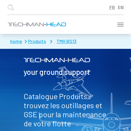
Aller à :
home
Produits
TMH BS13
your ground support
Catalogue Produits :
trouvez les outillages et
GSE pour la maintenance
de votre flotte