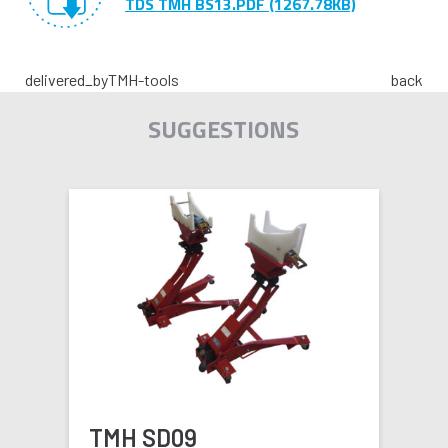
TDS TMH BS13.PDF (1267.78KB)
delivered_by
TMH-tools
back
SUGGESTIONS
TMH SD09