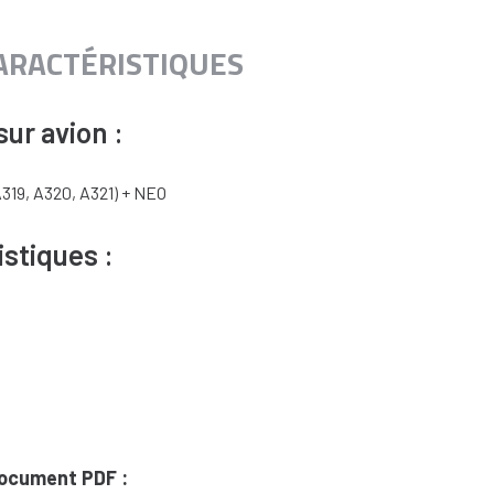
CARACTÉRISTIQUES
ur avion :
A319, A320, A321) + NEO
istiques :
document PDF :