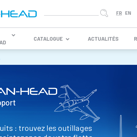
CATALOGUE
ACTUALITÉS
AD
1
pport
its : trouvez les outillages