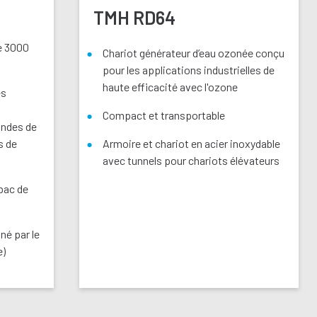
TMH RD64
e 3000
Chariot générateur d’eau ozonée conçu
pour les applications industrielles de
haute efficacité avec l'ozone
es
Compact et transportable
andes de
s de
Armoire et chariot en acier inoxydable
avec tunnels pour chariots élévateurs
bac de
né par le
e)