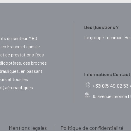
Des Questions ?
Le groupe Techman-Head
nts du secteur MRO
en France et dans le
t de prestations liées
élicoptères, des broches
ydrauliques, en passant
Informations Contact
eurs et tous les
+33(0)5 49 02 53
nt) aéronautiques
10 avenue Léonce Du
Mentions légales
Politique de confidentialité