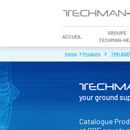
Aller à :
GROUPE
ACCUEIL
TECHMAN-HE
home
Produits
TMH AS6
your ground su
Catalogue Produ