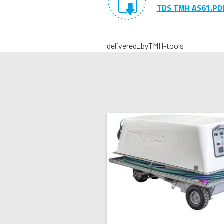
TDS TMH AS61.PDF
delivered_by
TMH-tools