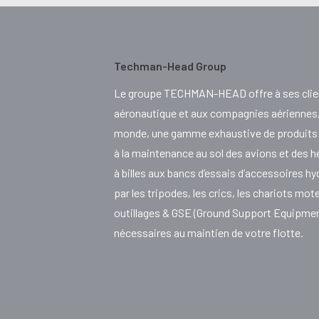
Techman-Head Group
Le groupe TECHMAN-HEAD offre à ses clie
aéronautique et aux compagnies aériennes, 
monde, une gamme exhaustive de produits e
à la maintenance au sol des avions et des h
à billes aux bancs d’essais d’accessoires h
par les tripodes, les crics, les chariots mot
outillages & GSE (Ground Support Equipme
nécessaires au maintien de votre flotte.