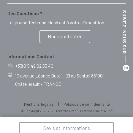
SUIVEZ-NOUS SUR
Des Questions ?
Le groupe Techman-Head est à votre disposition.
Nous contacter
Informations Contact
+33(0)5 49 02 53 40
10 avenue Léonce Duteil - ZI du Sanital 86100
Châtellerault - FRANCE
Mentions légales
Politique de confidentialité
®
©
© Copyright 2021-2026 Techman Head
- Création Graciet & Co
Devis et Informations