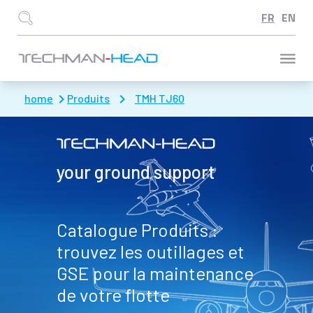
Aller à :
home
Produits
TMH TJ60
your ground support
Catalogue Produits :
trouvez les outillages et
GSE pour la maintenance
de votre flotte