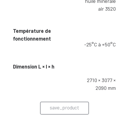
huile minérale
air 3520
Température de
fonctionnement
-25°C à +50°C
Dimension L × l × h
2710 × 3077 ×
2090 mm
save_product